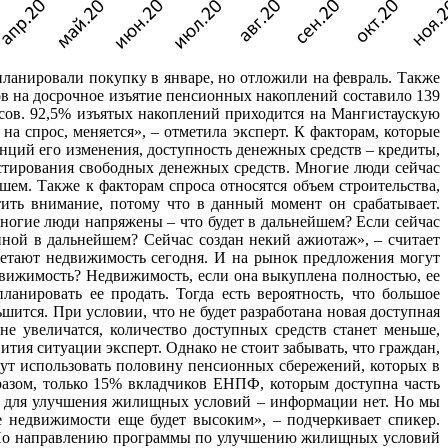
ланировали покупку в январе, но отложили на февраль. Также
ов на досрочное изъятие пенсионных накоплений составило 139
сов. 92,5% изъятых накоплений приходится на Мангистаускую
а спрос, меняется», – отметила эксперт. К факторам, которые
енций его изменения, доступность денежных средств – кредиты,
тирования свободных денежных средств. Многие люди сейчас
ем. Также к факторам спроса относятся объем строительства,
тить внимание, потому что в данный момент он срабатывает.
ногие люди напряжены – что будет в дальнейшем? Если сейчас
пной в дальнейшем? Сейчас создан некий ажиотаж», – считает
ретают недвижимость сегодня. И на рынок предложения могут
движимость? Недвижимость, если она выкуплена полностью, ее
анировать ее продать. Тогда есть вероятность, что большое
шится. При условии, что не будет разработана новая доступная
е увеличатся, количество доступных средств станет меньше,
тия ситуации эксперт. Однако не стоит забывать, что граждан,
гут использовать половину пенсионных сбережений, которых в
бразом, только 15% вкладчиков ЕНПФ, которым доступна часть
ия для улучшения жилищных условий – информации нет. Но мы
е недвижимости еще будет высоким», – подчеркивает спикер.
». По направлению программы по улучшению жилищных условий