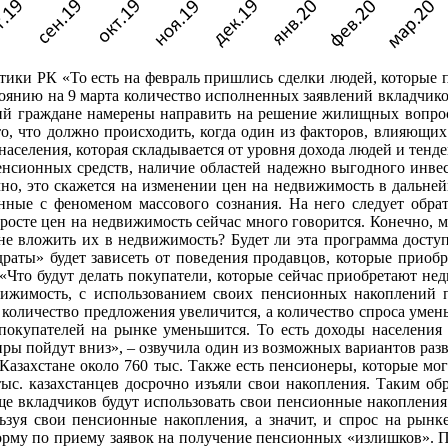
тики РК «То есть на февраль пришлись сделки людей, которые п
тоянию на 9 марта количество исполненных заявлений вкладчик
ений граждане намерены направить на решение жилищных вопро
о, что должно происходить, когда один из факторов, влияющих н
 населения, которая складывается от уровня дохода людей и тенд
нсионных средств, наличие областей надежно выгодного инвес
но, это скажется на изменении цен на недвижимость в дальнейш
анные с феноменом массового сознания. На него следует обра
росте цен на недвижимость сейчас много говорится. Конечно, м
не вложить их в недвижимость? Будет ли эта программа досту
раты» будет зависеть от поведения продавцов, которые приоб
 «Что будут делать покупатели, которые сейчас приобретают не
вижимость, с использованием своих пенсионных накоплений пл
количество предложения увеличится, а количество спроса умень
окупателей на рынке уменьшится. То есть доходы населения н
иры пойдут вниз», – озвучила один из возможных вариантов разви
азахстане около 760 тыс. Также есть пенсионеры, которые мо
тыс. казахстанцев досрочно изъяли свои накопления. Таким о
еще вкладчиков будут использовать свои пенсионные накоплен
ьзуя свои пенсионные накопления, а значит, и спрос на рынк
тформу по приему заявок на получение пенсионных «излишков