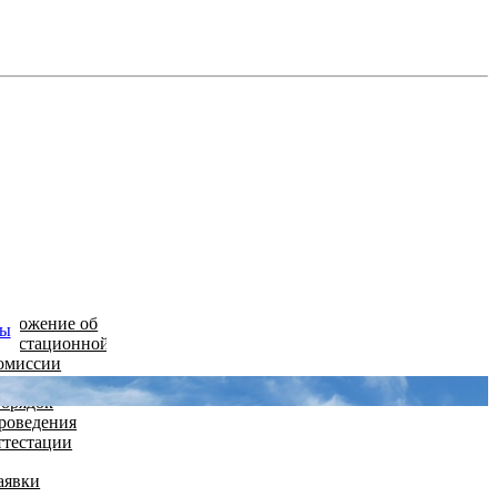
оложение об
ты
ттестационной
омиссии
орядок
роведения
ттестации
аявки