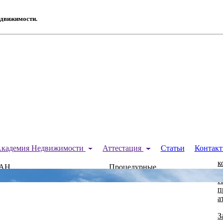
едвижимости.
П
 Академия Недвижимости
Аттестация
Статьи
Контак
а
ный
к
КАН
Процедурные
вопросы
П
п
а
З