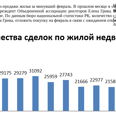
Н
-продажи жилья за минувший февраль. В прошлом месяце в стран
н
е-президент Объединенной ассоциации риелторов Елена Грива. 
ане. По данным бюро национальной статистики РК, количество сд
С
на Грива, отложить покупку на февраль в связи с ожиданием отк
д
п
а
Р
а