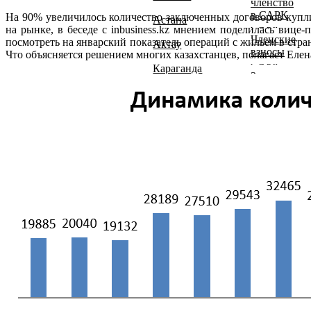
членство
Учредители
в САРК
На 90% увеличилось количество заключенных договоров купли
Астана
САРК
на рынке, в беседе с inbusiness.kz мнением поделилась виц
Членские
посмотреть на январский показатель операций с жильем в стр
Актау
Совет
взносы
Что объясняется решением многих казахстанцев, полагает Еле
САРК
Караганда
Заявление
Положение
на
Павлодар
о
Вступление
Президенте
Петропавловск
САРК
Талдыкорган
Темиртау
Уральск
Усть-
Каменогорск
ОАЭ Дубаи