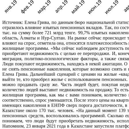
Источник: Елена Грива, по данным бюро национальной статис
отразилось влияние изъятых пенсионных вкладов. Так, по сос
тыс. на сумму более 721 млрд тенге. 99,7% изъятых накопл
область, Алматы и Нур-Султан. На рынке сейчас происходит т
влияют на спрос, отметила она, относятся платежеспособность
жилищные программы. «Мы сейчас наблюдаем доступность пе
приобретают недвижимость с целью ее перепродажи. И, конеч
миграция, политико-психологические факторы, а также связ
Люди покупают недвижимость, находясь в некой ажитации. О 
не снять пенсионные накопления, которые возможно снять и 
Елена Грива. Дальнейший сценарий с ценами на жилые «квад
выйти те, кто приобрел жилье с использованием пенсионных.
можно продавать сразу же. Часть людей будет, покупая нед
количество людей выставит недвижимость на продажу. То есть 
жилищная программа, как мы с вами понимаем, количество п
соответственно, спрос уменьшится. После этого цены на кварт
имеющих накопления в ЕНПФ сверх порога достаточности, в К
Казахстане около 170 тыс. человек. «На данный момент 139 
пенсионных средств, воспользовались программой. Сколько 
понимаем, что люди будут приобретать недвижимость, испол
Напомним, 23 января 2021 года в Казахстане запустили пла