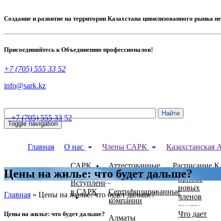
Создание и развитие на территории Казахстана цивилизованного рынка н
Присоединяйтесь к Объединению профессионалов!
+7 (705) 555 33 52
info@sark.kz
+7 (705) 555 33 52
Toggle navigation
Устав
Главная
О нас
Члены САРК
Казахстанская
Националь
Положение
САРК
Аттестованные
Расписание 
Стандарт
о
Цены на жилье: что будет дальше?
специалисты
Республики
приеме
Вступление
Казахстан
новых
в САРК
Сертифицированные
Главная
»
Цены на жилье: что будет дальше?
членов
компании
Кодекс
Этики
Что дает
Цены на жилье: что будет дальше?
Алматы