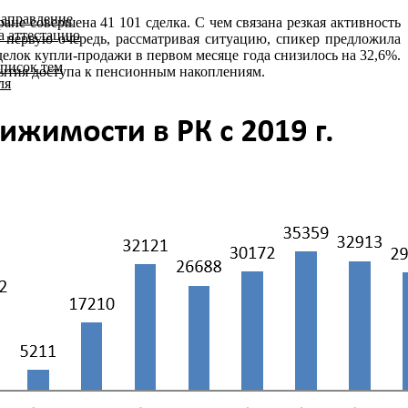
аправление
е совершена 41 101 сделка. С чем связана резкая активность
а аттестацию
В первую очередь, рассматривая ситуацию, спикер предложила
елок купли-продажи в первом месяце года снизилось на 32,6%.
писок тем
рытия доступа к пенсионным накоплениям.
ля
одготовки к
ттестации
асписание
ттестаций