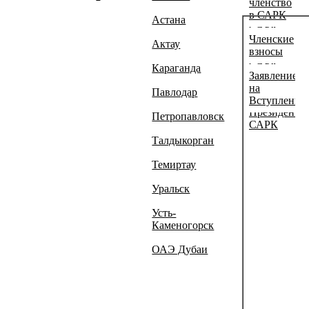
членство
Учредители
в САРК
Астана
САРК
Членские
Актау
Совет
взносы
САРК
Караганда
Заявление
Положение
на
Павлодар
о
Вступление
Президенте
Петропавловск
САРК
Талдыкорган
Темиртау
Уральск
Усть-
Каменогорск
ОАЭ Дубаи