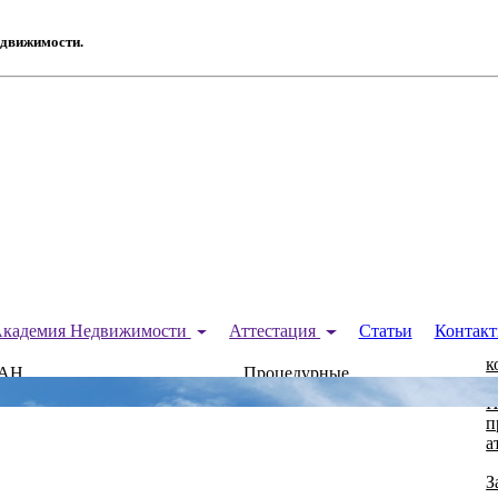
едвижимости.
П
 Академия Недвижимости
Аттестация
Статьи
Контак
а
ный
к
КАН
Процедурные
вопросы
П
п
а
З