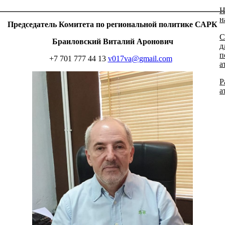
Н
н
Председатель Комитета по региональной политике САРК
С
Браиловский Виталий Аронович
д
п
+7 701 777 44 13
v017va@gmail.com
а
Р
а