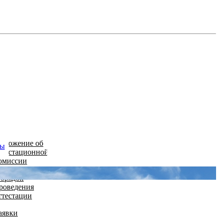
оложение об
ты
ттестационной
омиссии
орядок
роведения
ттестации
аявки