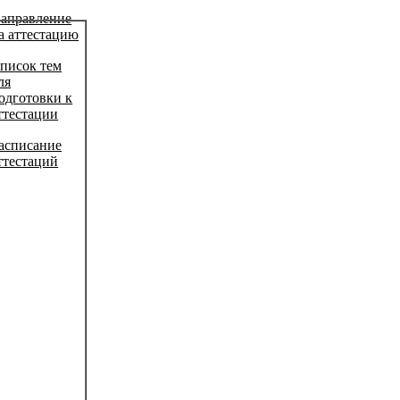
аправление
а аттестацию
писок тем
ля
одготовки к
ттестации
асписание
ттестаций