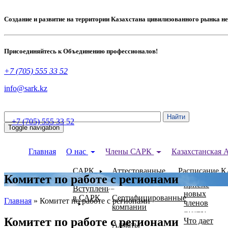
Создание и развитие на территории Казахстана цивилизованного рынка н
Присоединяйтесь к Объединению профессионалов!
+7 (705) 555 33 52
info@sark.kz
+7 (705) 555 33 52
Toggle navigation
Устав
Главная
О нас
Члены САРК
Казахстанская
Националь
Положение
САРК
Аттестованные
Расписание 
Стандарт
о
Комитет по работе с регионами
специалисты
Республики
приеме
Вступление
Казахстан
новых
в САРК
Сертифицированные
Главная
»
Комитет по работе с регионами
членов
компании
Кодекс
Комитет по работе с регионами
Этики
Что дает
Алматы